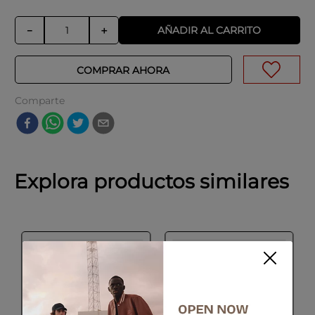
AÑADIR AL CARRITO
－
＋
COMPRAR AHORA
Comparte
Explora productos similares