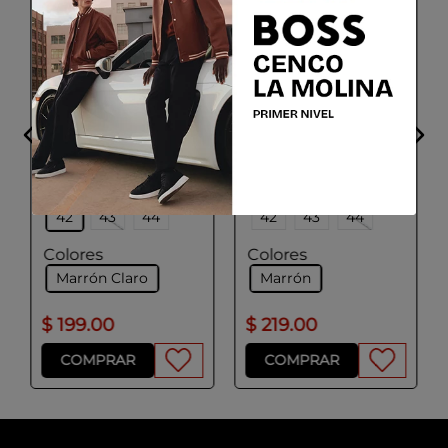
GEOX
GEOX
U POVE
U REDCLIF
Talla
Talla
39
40
41
39
40
41
42
43
44
42
43
44
Colores
Colores
Marrón Claro
Marrón
$
199
.
00
$
219
.
00
COMPRAR
COMPRAR