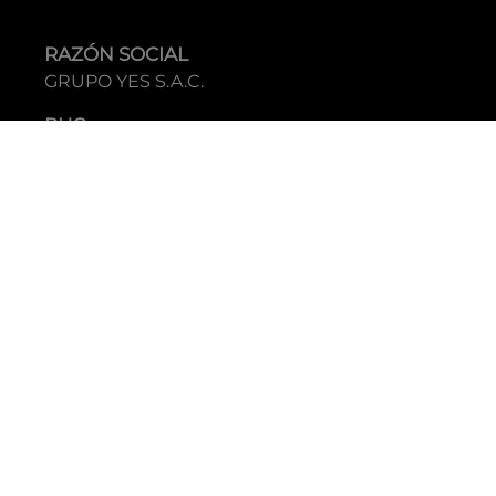
RAZÓN SOCIAL
GRUPO YES S.A.C.
RUC
20338395290
TIENDAS
C.C Jockey Plaza
Av. Javier Prado Este 4200 - Santiago de Surco
Boulevard El Bosque
Av Daniel Hernandez 297 - San Isidro
Tecnología: