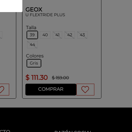
GEOX
U FLEXTRIDE PLUS
Talla
39
40
41
42
43
44
Colores
Gris
$
111
.
30
$
119
.
4
$
159
.
00
COMPRAR
CO