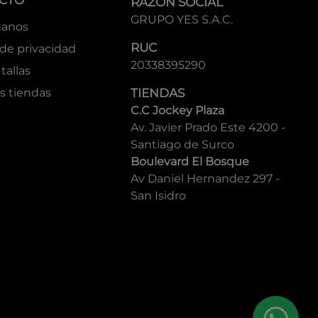
CTO
RAZÓN SOCIAL
GRUPO YES S.A.C.
tanos
RUC
 de privacidad
20338395290
tallas
s tiendas
TIENDAS
C.C Jockey Plaza
Av. Javier Prado Este 4200 -
Santiago de Surco
Boulevard El Bosque
Av Daniel Hernandez 297 -
San Isidro