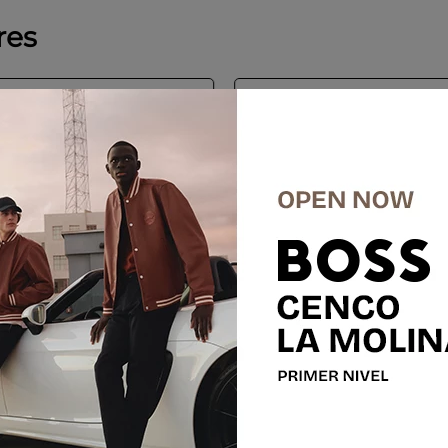
res
%
-
30 %