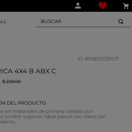
BUSCAR
ALL
ID
:
8058192391071
ICA 4X4 B ABX C
$
229
.
00
ÓN DEL PRODUCTO
ox en materiales de primera calidad, con
e confort superior, ideal para el uso diario con
oderno.