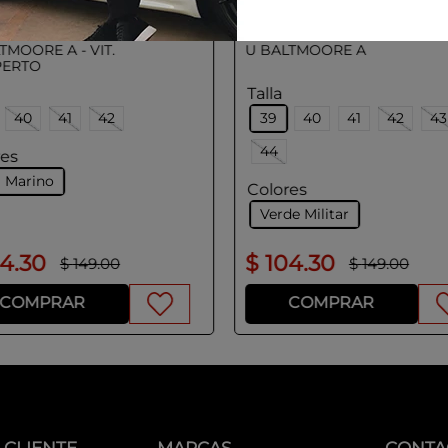
X
GEOX
TMOORE A - VIT.
U BALTMOORE A
PERTO
Talla
40
41
42
39
40
41
42
43
44
res
l Marino
Colores
Verde Militar
04
.
30
$
104
.
30
$
149
.
00
$
149
.
00
COMPRAR
COMPRAR