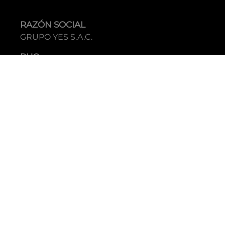
RAZÓN SOCIAL
GRUPO YES S.A.C.
RUC
20338395290
TIENDAS
C.C Jockey Plaza
Av. Javier Prado Este 4200 - Santiago de Surco
Boulevard El Bosque
Av Daniel Hernandez 297 - San Isidro
Tecnología: