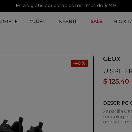
Envío gratis por compras mínimas de $249
HOMBRE
MUJER
INFANTIL
SALE
BIG & T
GEOX
-
40 %
U SPHER
$
125
.
40
DESCRIPCI
Zapatilla Ge
tecnología d
un estilo m