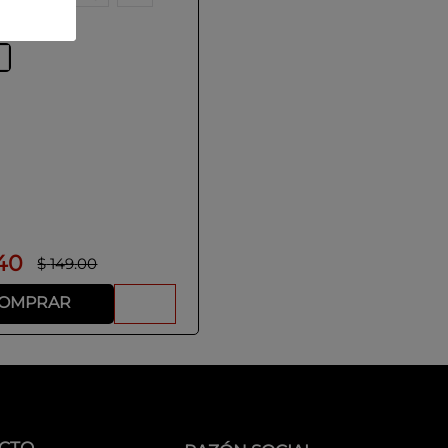
s
o
40
$
149
.
00
OMPRAR