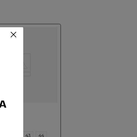
CA
41
42
43
44