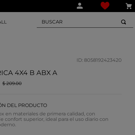
BUSCAR
ALL
ID
:
8058192423420
ICA 4X4 B ABX A
$
209
.
00
ÓN DEL PRODUCTO
ox en materiales de primera calidad, con
e confort superior, ideal para el uso diario con
oderno.