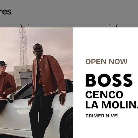
res
-
40 %
GEOX
SPHERI
Talla
40