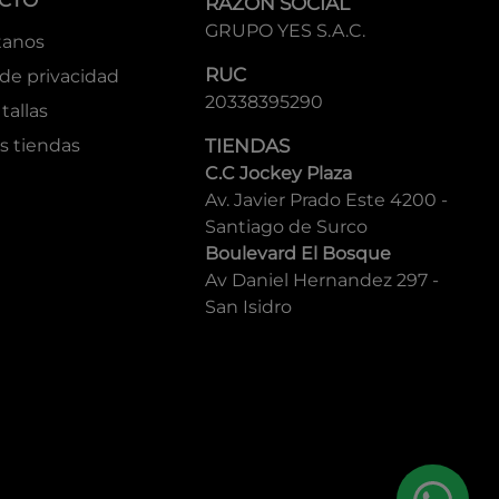
CTO
RAZÓN SOCIAL
GRUPO YES S.A.C.
tanos
RUC
 de privacidad
20338395290
tallas
s tiendas
TIENDAS
C.C Jockey Plaza
Av. Javier Prado Este 4200 -
Santiago de Surco
Boulevard El Bosque
Av Daniel Hernandez 297 -
San Isidro