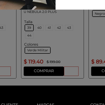
GEOX
Colore
U NEBULA 2.0 PLUS
Negr
Talla
43
39
40
41
42
43
44
Colores
Verde Militar
$
119
.
40
$
89
.
$
199
.
00
COMPRAR
C