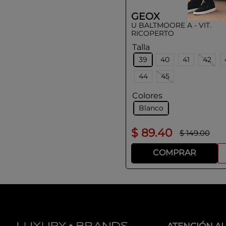
GEOX
U BALTMOORE A - VIT.
RICOPERTO
Talla
39
40
41
42
44
45
Colores
Blanco
$
89
.
40
$
149
.
00
COMPRAR