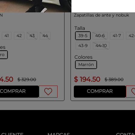
YD
BOGGI MILANO
N
Zapatillas de ante y nobuk
Talla
41
42
43
44
39-5
40-6
41-7
42
43-9
44-10
res
ro
Colores
Marrón
64
.
50
$
194
.
50
$
329
.
00
$
389
.
00
COMPRAR
COMPRAR