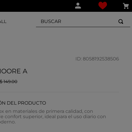
BUSCAR
ALL
ID
:
8058192538506
MOORE A
$
149
.
00
ÓN DEL PRODUCTO
ox en materiales de primera calidad, con
e confort superior, ideal para el uso diario con
oderno.