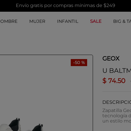
Envío gratis por compras mínimas de $249
HOMBRE
MUJER
INFANTIL
SALE
BIG & T
GEOX
-
50 %
U BALT
$
74
.
50
DESCRIPCI
Zapatilla Ge
tecnología d
un estilo m