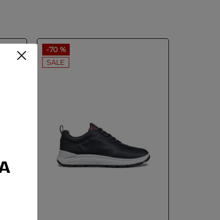
-
70 %
SALE