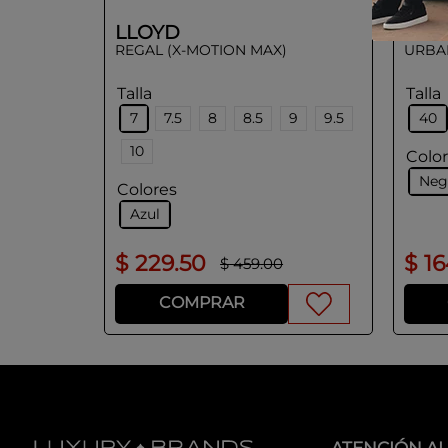
LLOYD
LLO
REGAL (X-MOTION MAX)
URBA
Talla
Talla
7
7.5
8
8.5
9
9.5
40
10
Colo
Neg
Colores
Azul
$
229
.
50
$
1
$
459
.
00
COMPRAR