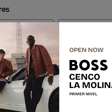
res
%
-
50 %