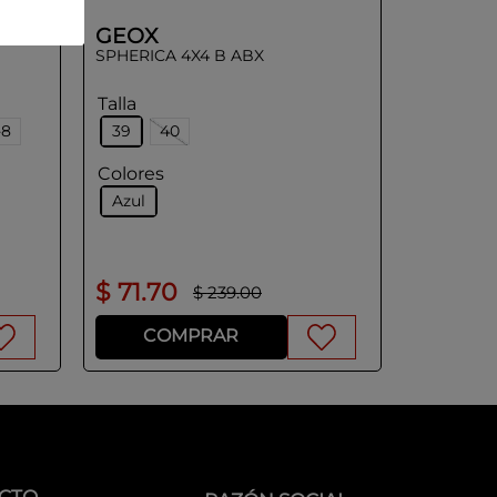
GEOX
SPHERICA 4X4 B ABX
Talla
-8
39
40
Colores
Azul
$
71
.
70
$
239
.
00
COMPRAR