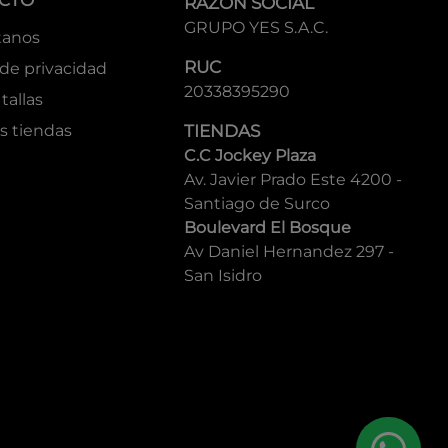
CTO
RAZÓN SOCIAL
GRUPO YES S.A.C.
tanos
RUC
 de privacidad
20338395290
tallas
s tiendas
TIENDAS
C.C Jockey Plaza
Av. Javier Prado Este 4200 -
Santiago de Surco
Boulevard El Bosque
Av Daniel Hernandez 297 -
San Isidro