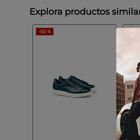
Explora productos simila
-
50 %
-
50 