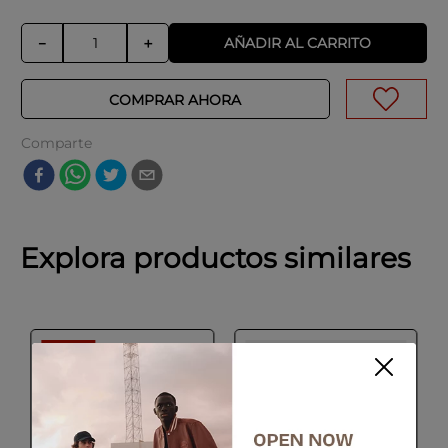
AÑADIR AL CARRITO
－
＋
COMPRAR AHORA
Comparte
Explora productos similares
-
55 %