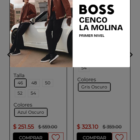
GEOX
M LEITAN MID JKT
BOSS
Talla
Casaca repelente al
48
50
52
agua con guateado
ovalado
54
Talla
Colores
46
48
50
Gris Oscuro
52
54
Colores
Azul Oscuro
$
251
.
55
$
323
.
10
$
559
.
00
$
359
.
00
COMPRAR
COMPRAR