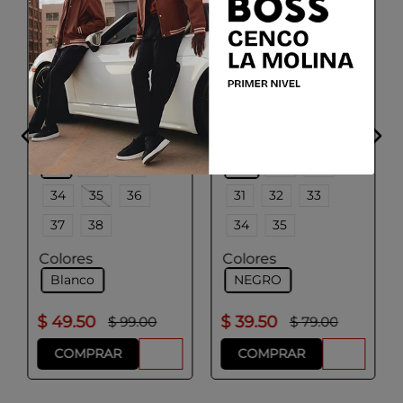
GEOX
GEOX
J LESTRELLA
J IBERIDE B
Talla
Talla
31
32
33
28
29
30
34
35
36
31
32
33
37
38
34
35
Colores
Colores
Blanco
NEGRO
$
49
.
50
$
39
.
50
$
99
.
00
$
79
.
00
COMPRAR
COMPRAR