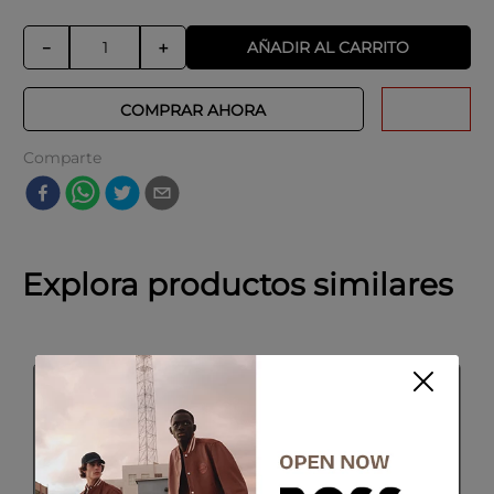
AÑADIR AL CARRITO
－
＋
COMPRAR AHORA
Comparte
Explora productos similares