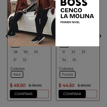
GEOX
GEOX
J WASHIBA
J FLEXYPER FAST A
Talla
Talla
25
26
27
28
29
30
28
29
30
31
32
33
31
32
34
35
Colores
Colores
Azul
Fucsia
$
49
.
50
$
44
.
50
$
99
.
00
$
89
.
00
COMPRAR
COMPRAR