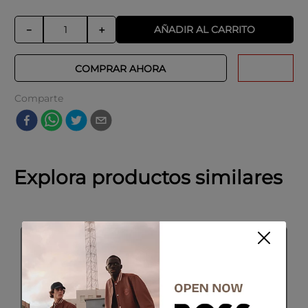
AÑADIR AL CARRITO
－
＋
COMPRAR AHORA
Comparte
Explora productos similares