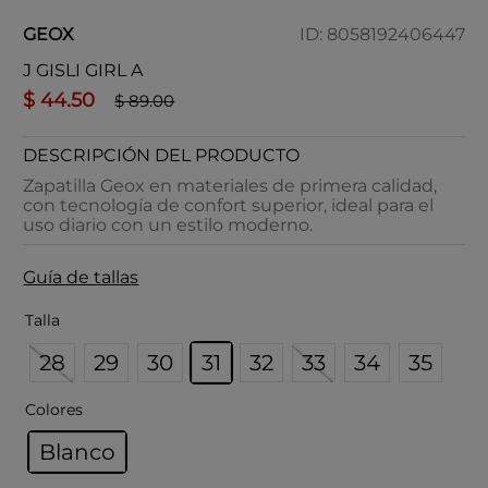
GEOX
ID
:
8058192406447
J GISLI GIRL A
$
44
.
50
$
89
.
00
DESCRIPCIÓN DEL PRODUCTO
Zapatilla Geox en materiales de primera calidad,
con tecnología de confort superior, ideal para el
uso diario con un estilo moderno.
Guía de tallas
Talla
28
29
30
31
32
33
34
35
Colores
Blanco