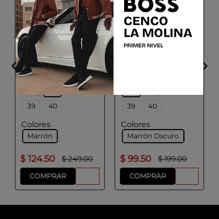
GEOX
GEOX
D SPHERICA 4X4 B
D SWELEN
ABX B
Talla
Talla
36
37
38
36
37
38
39
40
39
40
Colores
Colores
Marrón
Marrón Oscuro
$
124
.
50
$
99
.
50
$
249
.
00
$
199
.
00
COMPRAR
COMPRAR