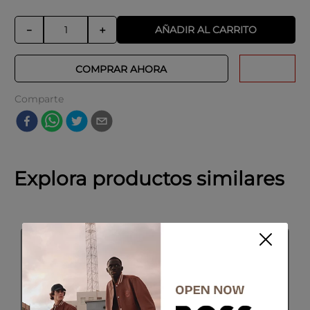
AÑADIR AL CARRITO
－
＋
COMPRAR AHORA
Comparte
Explora productos similares