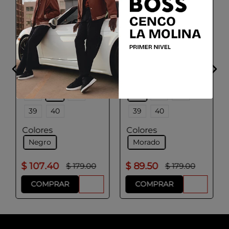
GEOX
GEOX
D DALYLA A
XTORS
Talla
Talla
36
37
38
36
37
38
39
40
39
40
Colores
Colores
Negro
Morado
$
107
.
40
$
89
.
50
$
179
.
00
$
179
.
00
COMPRAR
COMPRAR