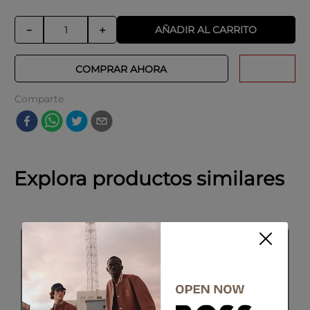
AÑADIR AL CARRITO
－
＋
COMPRAR AHORA
Comparte
Explora productos similares
SALE