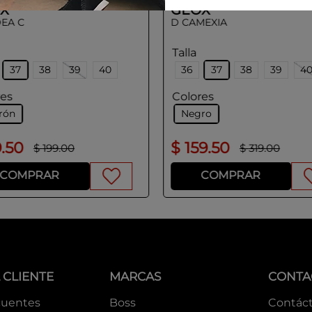
X
GEOX
DEA C
D CAMEXIA
Talla
37
38
39
40
36
37
38
39
4
res
Colores
rón
Negro
9
.
50
$
159
.
50
$
199
.
00
$
319
.
00
COMPRAR
COMPRAR
 CLIENTE
MARCAS
CONTA
cuentes
Boss
Contác