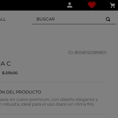
BUSCAR
ALL
ID
:
8058192389801
A C
$
219
.
00
ÓN DEL PRODUCTO
Geox en cuero premium, con diseño elegante y
robusta, ideal para el uso diario en clima frío.