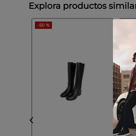
Explora productos simila
-
50 %
-
50 
40