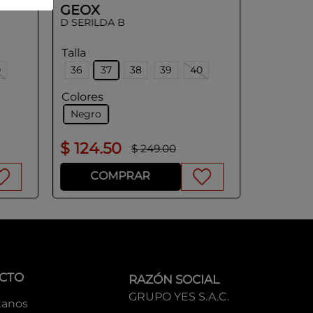
GEOX
D SERILDA B
Talla
0
36
37
38
39
40
Colores
Negro
$
124
.
50
$
134
.
$
249
.
00
COMPRAR
CO
CTO
RAZÓN SOCIAL
GRUPO YES S.A.C.
tanos