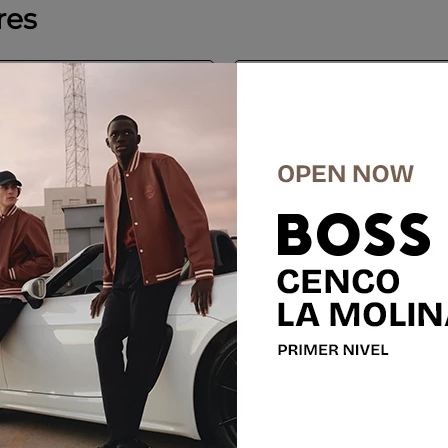
res
%
-
50 %