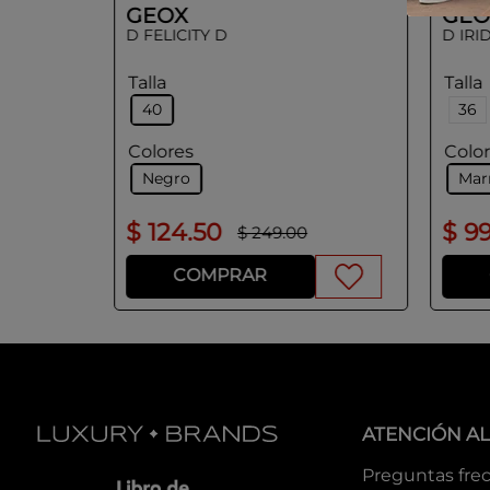
GEOX
GEO
D FELICITY D
D IRI
Talla
Talla
40
36
Colores
Colo
Negro
Mar
$
124
.
50
$
9
$
249
.
00
COMPRAR
ATENCIÓN AL
Preguntas fre