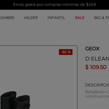
Envío gratis por compras mínimas de $249
HOMBRE
MUJER
INFANTIL
SALE
BIG & T
GEOX
-
50 %
D ELEAN
$
109
.
50
DESCRIPCI
Bota/botín 
construcción 