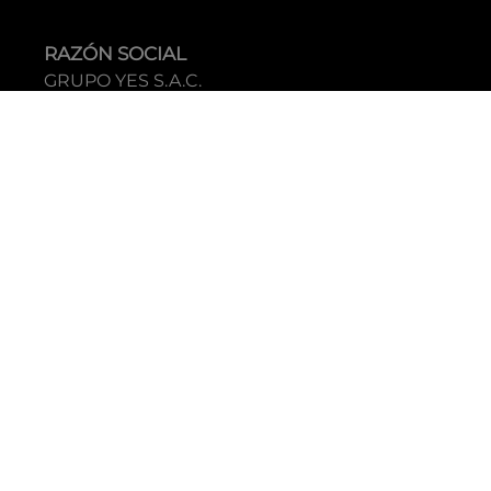
RAZÓN SOCIAL
GRUPO YES S.A.C.
RUC
20338395290
TIENDAS
C.C Jockey Plaza
Av. Javier Prado Este 4200 - Santiago de Surco
Boulevard El Bosque
Av Daniel Hernandez 297 - San Isidro
Tecnología: