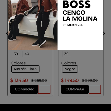
GEOX
GEOX
D SERILDA A
D SPHERICA EC7 B
Talla
Talla
36
37
38
36
37
38
39
40
39
Colores
Colores
Marrón Claro
Negro
$
134
.
50
$
149
.
50
$
269
.
00
$
299
.
00
COMPRAR
COMPRAR