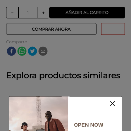
AÑADIR AL CARRITO
－
＋
COMPRAR AHORA
Comparte
Explora productos similares