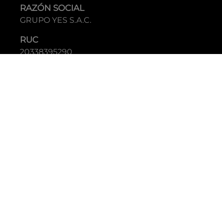
RAZÓN SOCIAL
GRUPO YES S.A.C.
RUC
20338395290
TIENDAS
C.C Jockey Plaza
Av. Javier Prado Este 4200 - Santiago de Surco
Boulevard El Bosque
Av Daniel Hernandez 297 - San Isidro
Tecnología: