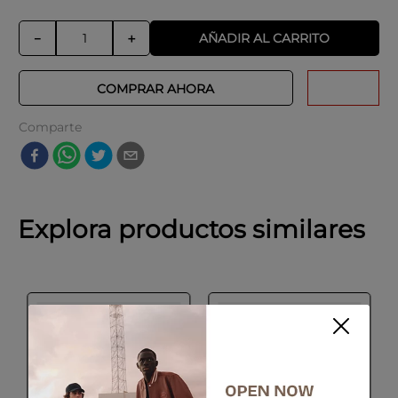
AÑADIR AL CARRITO
－
＋
COMPRAR AHORA
Comparte
Explora productos similares