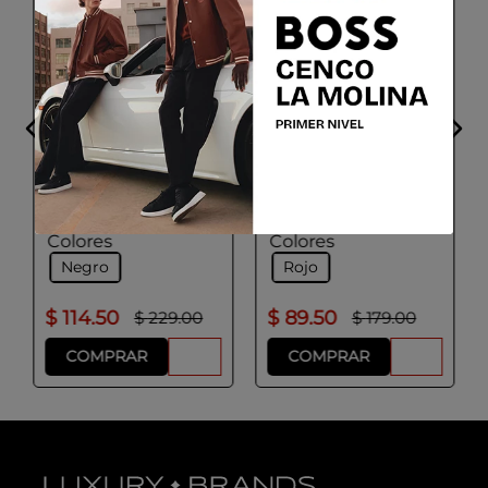
GEOX
ADOLFO DOMINGUEZ
Bolso Sintetico Mujer
BORSA DONNA
Color Rojo Oscuro
Talla
Talla
UNICA
UNICA
Colores
Colores
Negro
Rojo
$
114
.
50
$
89
.
50
$
229
.
00
$
179
.
00
COMPRAR
COMPRAR