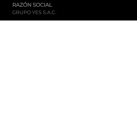
RAZÓN SOCIAL
GRUPO YES S.A.C.
RUC
20338395290
TIENDAS
C.C Jockey Plaza
Av. Javier Prado Este 4200 - Santiago de Surco
Boulevard El Bosque
Av Daniel Hernandez 297 - San Isidro
Tecnología: