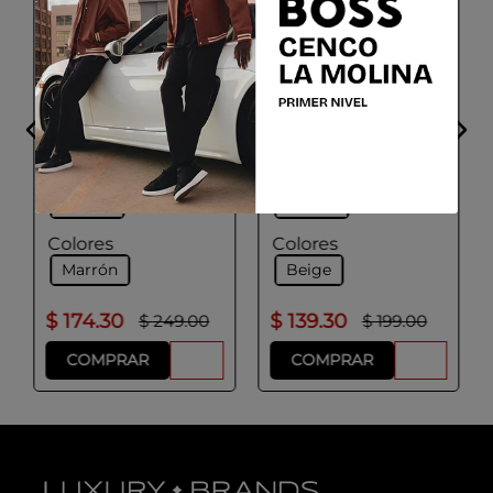
ADOLFO DOMINGUEZ
ADOLFO DOMINGUEZ
Bolso Maletin Mujer
Bolso Sintetico Mujer
Color Chocolate
Color Beige
Talla
Talla
UNICA
UNICA
Colores
Colores
Marrón
Beige
$
174
.
30
$
139
.
30
$
249
.
00
$
199
.
00
COMPRAR
COMPRAR