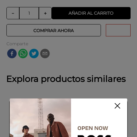
AÑADIR AL CARRITO
－
＋
COMPRAR AHORA
Comparte
Explora productos similares