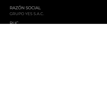
RAZÓN SOCIAL
GRUPO YES S.A.C.
RUC
20338395290
TIENDAS
C.C Jockey Plaza
Av. Javier Prado Este 4200 - Santiago de Surco
Boulevard El Bosque
Av Daniel Hernandez 297 - San Isidro
Tecnología: