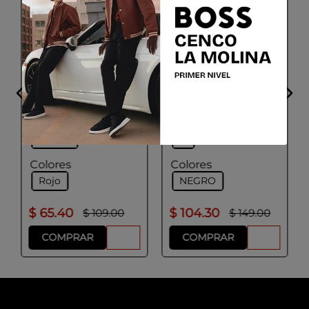
GEOX
ADOLFO DOMINGUEZ
BILLETERA DONNA
Billetera Mujer Negro
Talla
Talla
UNICA
U
Colores
Colores
Rojo
NEGRO
$
65
.
40
$
104
.
30
$
109
.
00
$
149
.
00
COMPRAR
COMPRAR