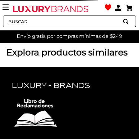
Buscar
Envío gratis por compras mínimas de $249
emilio-negro-emilio-13-422-001
OOPS!
No encontramos ningún resultado
para "
emilio-negro-emilio-13-422-
001
"
¿Qué debo hacer?
Comprueba los términos
ingresados
Intenta utilizar una sola palabra