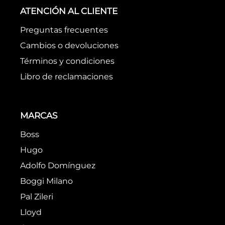
Utiliza términos genéricos en la
búsqueda
Intenta buscar sinónimos del
término deseado