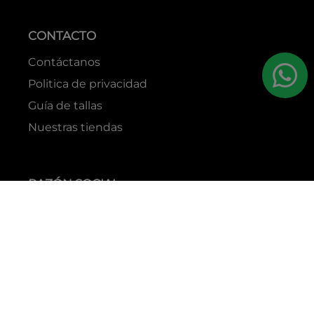
CONTACTO
Contáctanos
Politica de privacidad
Guía de tallas
Nuestras tiendas
RAZÓN SOCIAL
GRUPO YES S.A.C.
RUC
20338395290
TIENDAS
C.C Jockey Plaza
Av. Javier Prado Este 4200 - Santiago de Surco