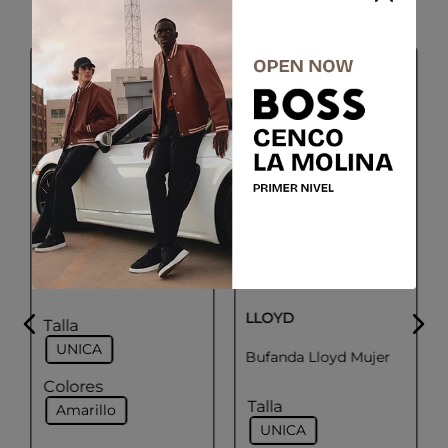
-
50 %
ADOLFO DOMINGUEZ
Foulard Mujer Color
Amarillo
LLOYD
Talla
UNICA
Bufanda Lloyd Mujer
Colores
Talla
Amarillo
UNICA