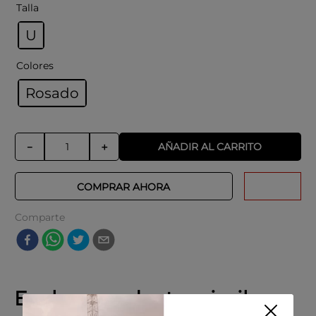
Talla
U
Colores
Rosado
AÑADIR AL CARRITO
－
＋
COMPRAR AHORA
Comparte
Explora productos similares