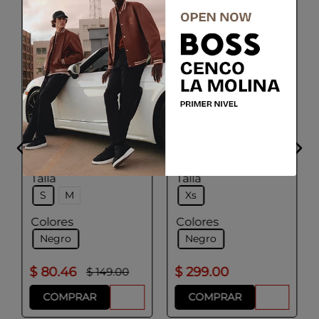
ADOLFO DOMINGUEZ
HUGO
Chaleco acolchado
Chaleco Casual
repelente al agua con
Hombre Negro
parche de logotipo
Talla
Talla
S
M
Xs
Colores
Colores
Negro
Negro
$
80
.
46
$
299
.
00
$
149
.
00
COMPRAR
COMPRAR