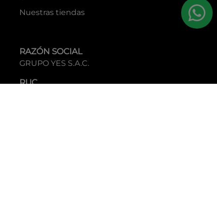
Nuestras tiendas
RAZÓN SOCIAL
GRUPO YES S.A.C.
RUC
20338395290
TIENDAS
C.C Jockey Plaza
Av. Javier Prado Este 4200 - Santiago de Surco
Boulevard El Bosque
Av Daniel Hernandez 297 - San Isidro