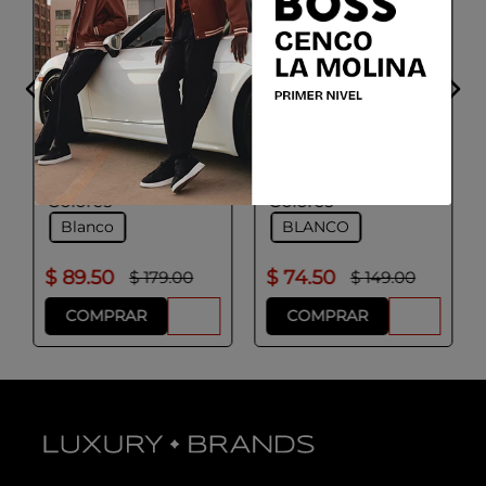
BOGGI MILANO
ADOLFO DOMINGUEZ
Camisa de popelina de
Camisa Sport Hombre
algodón Regular Fit
Blanco
Talla
Talla
S
M
L
XL
S
M
L
XL
Colores
Colores
Blanco
BLANCO
$
89
.
50
$
74
.
50
$
179
.
00
$
149
.
00
COMPRAR
COMPRAR