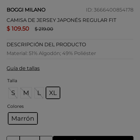
BOGGI MILANO
ID
:
3666400854178
CAMISA DE JERSEY JAPONÉS REGULAR FIT
$
109
.
50
$
219
.
00
DESCRIPCIÓN DEL PRODUCTO
Material: 51% Algodón; 49% Poliéster
Guía de tallas
Talla
S
M
L
XL
Colores
Marrón