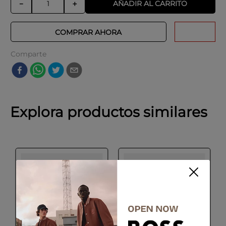
AÑADIR AL CARRITO
－
＋
COMPRAR AHORA
Comparte
Explora productos similares