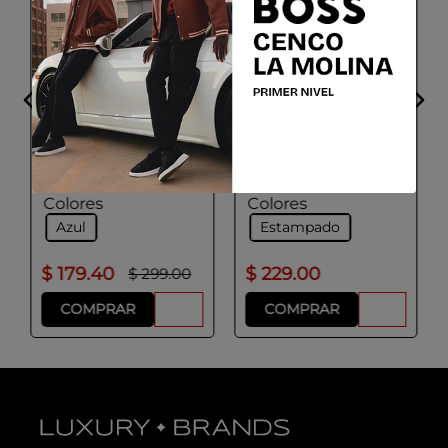
ADOLFO DOMINGUEZ
ADOLFO DOMINGUEZ
Blusa Mujer Color Azul
Sobrecamisa animal
Marino
print mujer
Talla
Talla
XS
S
M
L
Xs
S
M
L
Colores
Colores
Azul
Estampado
$
179
.
40
$
229
.
00
$
299
.
00
COMPRAR
COMPRAR