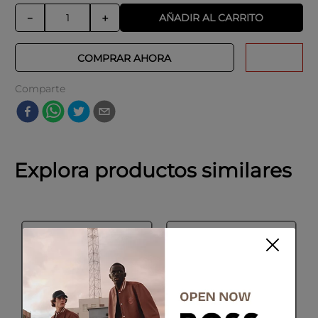
AÑADIR AL CARRITO
－
＋
COMPRAR AHORA
Comparte
Explora productos similares
SALE