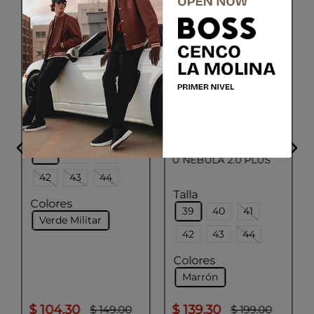
GEOX
U BALTMOORE A
GEOX
Talla
39
40
41
U NEBULA 2.0 PLUS
42
43
44
Talla
Colores
39
40
41
Verde Militar
42
43
44
Colores
Marrón
$
104
.
30
$
139
.
30
$
149
.
00
$
199
.
00