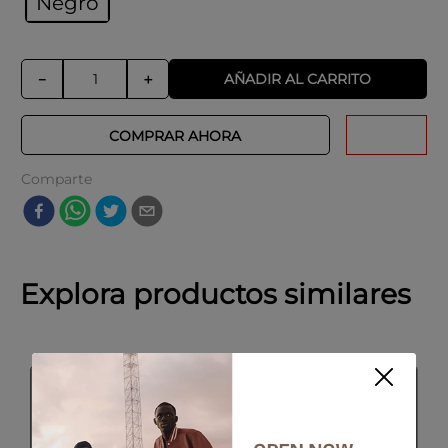
Negro
AÑADIR AL CARRITO
－
＋
COMPRAR AHORA
Comparte
Explora productos similares
-
30 %