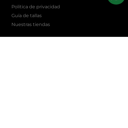
Politica de privacidad
Guía de tallas
Nuestras tiendas
RAZÓN SOCIAL
GRUPO YES S.A.C.
RUC
20338395290
TIENDAS
C.C Jockey Plaza
Av. Javier Prado Este 4200 - Santiago de Surco
Boulevard El Bosque
Av Daniel Hernandez 297 - San Isidro