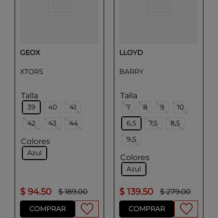
GEOX
LLOYD
XTORS
BARRY
Talla
Talla
39
40
41
7
8
9
10
42
43
44
6,5
7,5
8,5
9,5
Colores
Azul
Colores
Azul
$
94
.
50
$
139
.
50
$
189
.
00
$
279
.
00
COMPRAR
COMPRAR