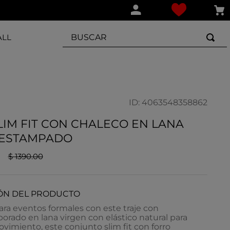
BUSCAR
ALL
ID
:
4063548358862
LIM FIT CON CHALECO EN LANA
 ESTAMPADO
$
1390
.
00
ÓN DEL PRODUCTO
ra eventos formales con este traje con
borado en lana virgen con elástico natural para
movimiento, este conjunto slim fit con forro