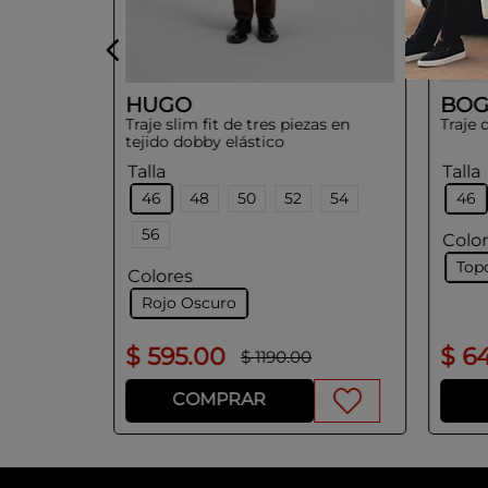
HUGO
BOG
Traje slim fit de tres piezas en
Traje
tejido dobby elástico
Talla
Talla
46
48
50
52
54
46
56
Colo
Top
Colores
Rojo Oscuro
$
595
.
00
$
6
0
$
1190
.
00
COMPRAR