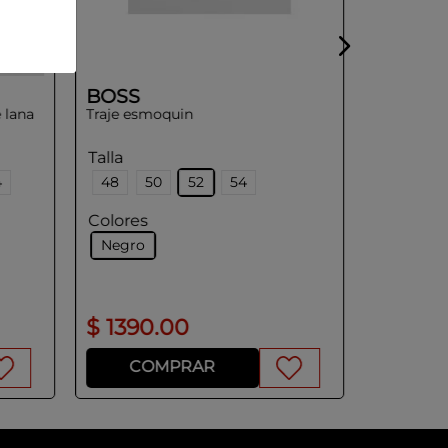
BOSS
 lana
Traje esmoquin
Talla
4
48
50
52
54
Colores
Negro
$
1390
.
00
$
695
.
COMPRAR
CO