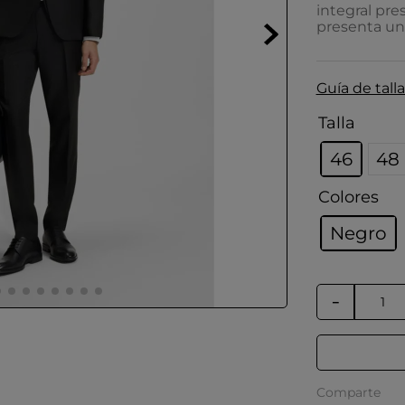
integral pre
presenta un
Guía de talla
Talla
46
48
Colores
Negro
－
Comparte