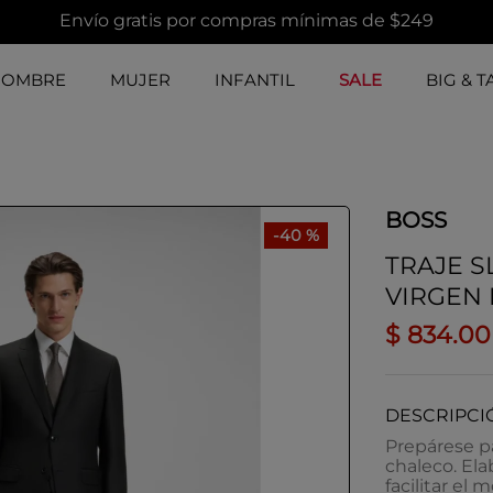
Envío gratis por compras mínimas de $249
HOMBRE
MUJER
INFANTIL
SALE
BIG & T
BOSS
-
40 %
TRAJE S
VIRGEN
$
834
.
00
DESCRIPCI
Prepárese pa
chaleco. Ela
facilitar el 