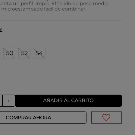
senta un perfil limpio. El tejido de peso medio
 microestampado fácil de combinar.
s
50
52
54
AÑADIR AL CARRITO
＋
COMPRAR AHORA