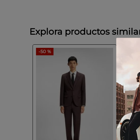
Explora productos simila
-
50 %
-
50 