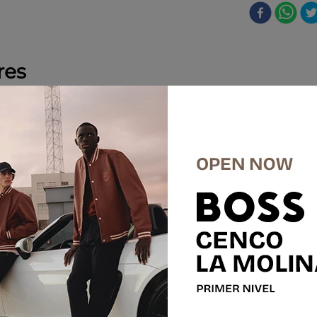
res
%
-
40 %