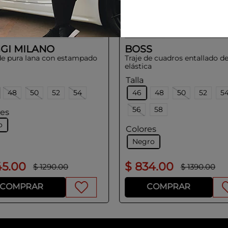
GI MILANO
BOSS
 de pura lana con estampado
Traje de cuadros entallado de
elástica
Talla
48
50
52
54
46
48
50
52
5
56
58
res
o
Colores
Negro
45
.
00
$
834
.
00
$
1290
.
00
$
1390
.
00
COMPRAR
COMPRAR