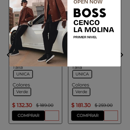
ADOLFO DOMINGUEZ
ADOLFO DOMINGUEZ
Bolso Canguro
Bolso Mochila Hombre
Hombre Color Verde
Color Verde Gris
Gris
Talla
Talla
UNICA
UNICA
Colores
Colores
Verde
Verde
$
132
.
30
$
181
.
30
$
189
.
00
$
259
.
00
COMPRAR
COMPRAR