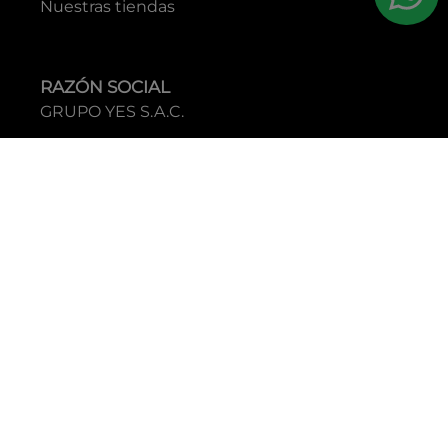
Nuestras tiendas
RAZÓN SOCIAL
GRUPO YES S.A.C.
RUC
20338395290
TIENDAS
C.C Jockey Plaza
Av. Javier Prado Este 4200 - Santiago de Surco
Boulevard El Bosque
Av Daniel Hernandez 297 - San Isidro