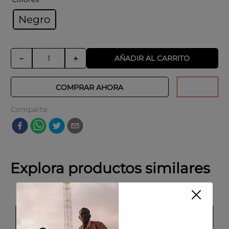
Negro
AÑADIR AL CARRITO
－
＋
COMPRAR AHORA
Comparte
Explora productos similares