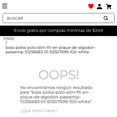
Buscar
Envío gratis por compras mínimas de $249
boss-polos-polo-slim-fit-en-pique-de-algodon-
passertip-10256683-01-50507699-100-white
OOPS!
No encontramos ningún resultado
para "
boss-polos-polo-slim-fit-en-
pique-de-algodon-passertip-
10256683-01-50507699-100-white
"
¿Qué debo hacer?