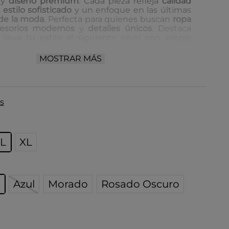
y
diseño premium
. Cada pieza refleja
calidad
,
estilo sofisticado
y un enfoque en las últimas
de la moda
. Perfecta para quienes buscan
ropa
esorios modernos
y
detalles únicos
. Destaca
lleva tu estilo al siguiente nivel con piezas
MOSTRAR MÁS
s
L
XL
Azul
Morado
Rosado Oscuro