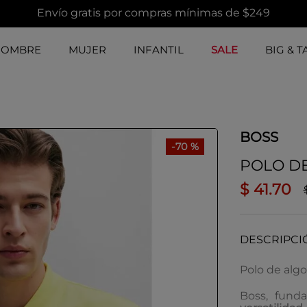
Envío gratis por compras mínimas de $249
HOMBRE
MUJER
INFANTIL
SALE
BIG & T
BOSS
-
70 %
POLO D
$
41
.
70
DESCRIPCI
Polo de alg
Boss, fund