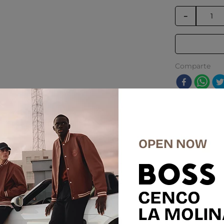
－
Comparte
res
%
-
50 %
E
SALE
 Units