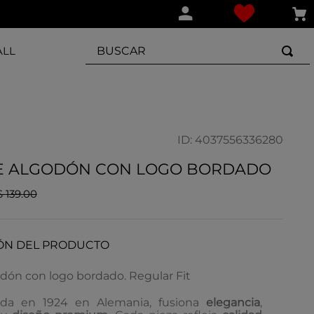
BUSCAR
ALL
ID
:
4037556336280
E ALGODÓN CON LOGO BORDADO
$
139
.
00
ÓN DEL PRODUCTO
odón con logo bordado. Regular Fit
ada en 1924 en Alemania, fusiona
elegancia
,