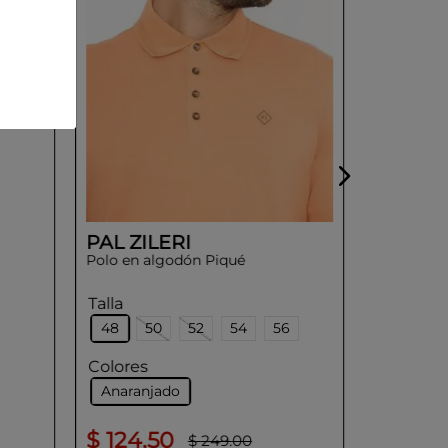
Verde
PAL ZILERI
Polo en algodón Piqué
Talla
48
50
52
54
56
Colores
Anaranjado
$
124
.
50
$
124
.
$
249
.
00