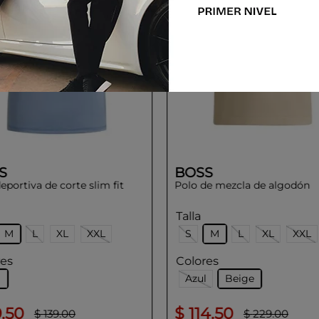
S
BOSS
eportiva de corte slim fit
Polo de mezcla de algodón
Talla
M
L
XL
XXL
S
M
L
XL
XXL
res
Colores
l
Azul
Beige
9
.
50
$
114
.
50
$
139
.
00
$
229
.
00