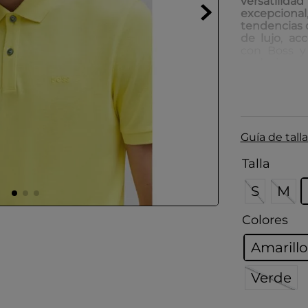
versatilidad
excepcional
tendencias 
de lujo
,
acc
con Boss y 
exclusivas
.
Guía de talla
Talla
S
M
Colores
Amarillo
Verde