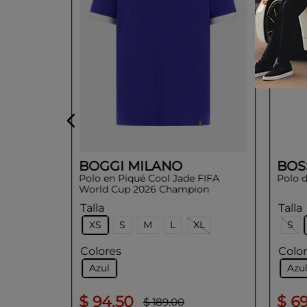
BOGGI MILANO
BOS
Polo en Piqué Cool Jade FIFA
Polo d
World Cup 2026 Champion
Nations
Talla
Talla
XS
S
M
L
XL
S
Colores
Colo
Azul
Azu
$
94
.
50
$
6
$
189
.
00