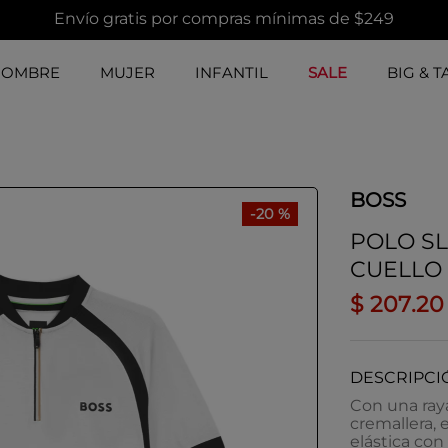
Envío gratis por compras mínimas de $249
HOMBRE
MUJER
INFANTIL
SALE
BIG & T
BOSS
-
20 %
POLO SL
CUELLO
$
207
.
20
DESCRIPCI
Con una ray
cremallera, e
elástica con