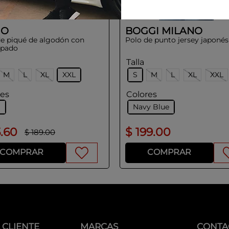
GO
BOGGI MILANO
de piqué de algodón con
Polo de punto jersey japonés
pado
Talla
M
L
XL
XXL
S
M
L
XL
XXL
res
Colores
l
Navy Blue
5
.
60
$
199
.
00
$
189
.
00
COMPRAR
COMPRAR
 CLIENTE
MARCAS
CONTA