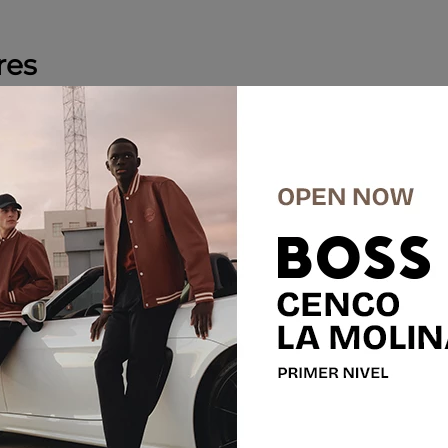
res
%
E