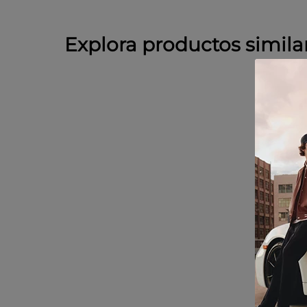
Explora productos simila
-
60 
SAL