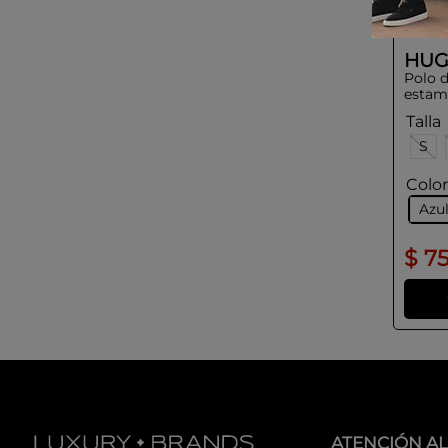
HU
Polo 
estam
Talla
S
Colo
Azu
$
7
ATENCIÓN AL