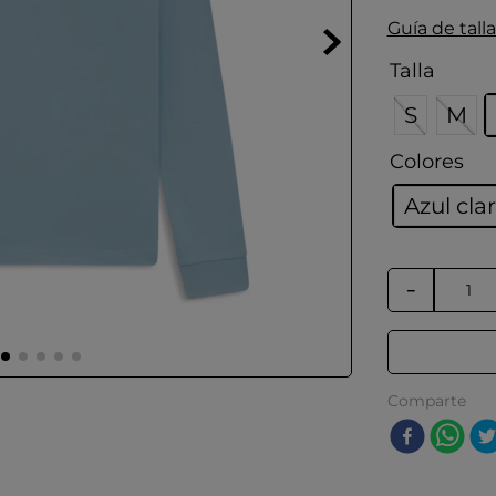
Guía de talla
Talla
S
M
Colores
Azul cla
－
Comparte