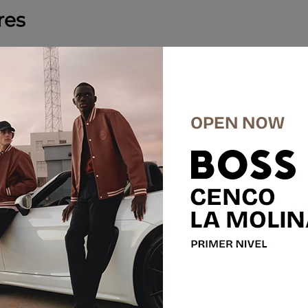
res
-
50 %
SALE