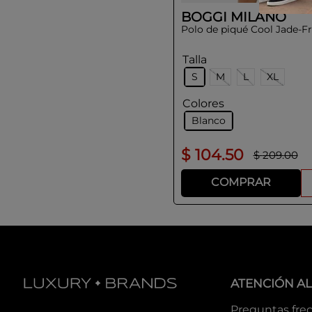
BOGGI MILANO
Polo de piqué Cool Jade-F
Talla
S
M
L
XL
Colores
Blanco
$
104
.
50
$
209
.
00
COMPRAR
ATENCIÓN AL
Preguntas fre