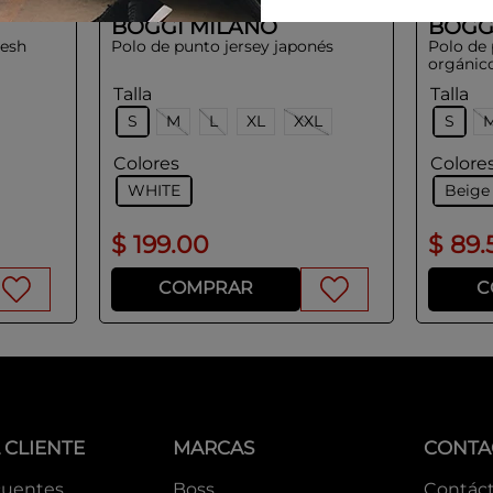
BOGGI MILANO
BOGG
resh
Polo de punto jersey japonés
Polo de
orgánic
Talla
Talla
S
M
L
XL
XXL
S
Colores
Colore
WHITE
Beige
$
199
.
00
$
89
.
COMPRAR
C
 CLIENTE
MARCAS
CONTA
cuentes
Boss
Contác