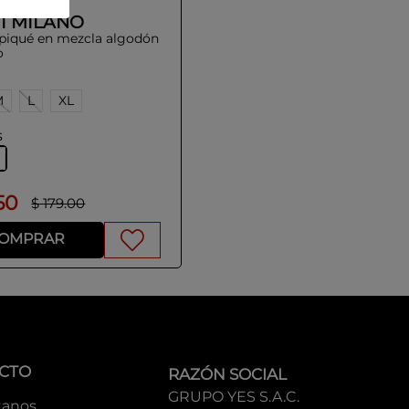
I MILANO
 piqué en mezcla algodón
o
M
L
XL
s
50
$
179
.
00
OMPRAR
CTO
RAZÓN SOCIAL
GRUPO YES S.A.C.
tanos