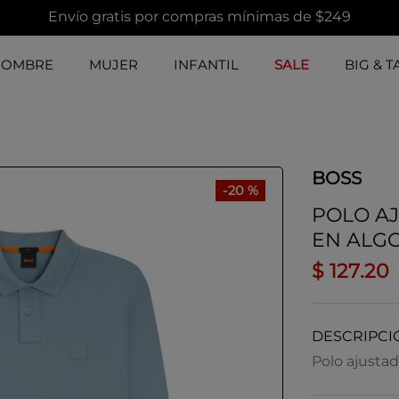
Envío gratis por compras mínimas de $249
HOMBRE
MUJER
INFANTIL
SALE
BIG & T
BOSS
-
20 %
POLO A
EN ALGO
$
127
.
20
DESCRIPCI
Polo ajustad