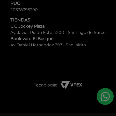
Pal Zileri
Lloyd
Geox
CONTACTO
Contáctanos
Politica de privacidad
Guía de tallas
Nuestras tiendas
RAZÓN SOCIAL
GRUPO YES S.A.C.
RUC
20338395290