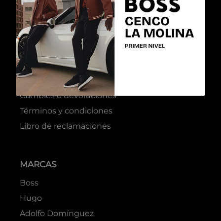
Talla
Talla
S
M
L
XL
48
50
52
XXL
54
56
Colores
Colores
Blanco
Rosado
$
124
.
50
$
134
.
50
$
249
.
00
$
269
.
00
COMPRAR
COMPRAR