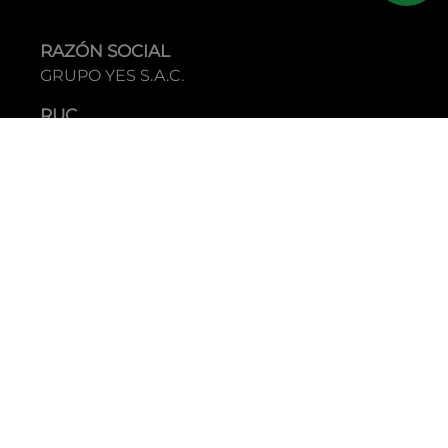
RAZÓN SOCIAL
GRUPO YES S.A.C.
RUC
20338395290
TIENDAS
C.C Jockey Plaza
Av. Javier Prado Este 4200 - Santiago de Surco
Boulevard El Bosque
Av Daniel Hernandez 297 - San Isidro
Tecnología: