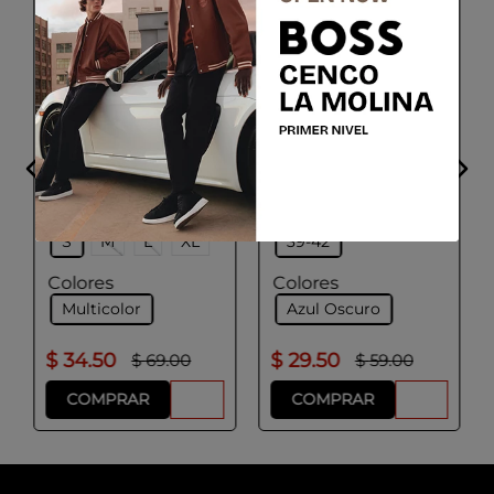
BOSS
BOSS
Paquete de tres pares
Paquete de tres
de calcetines de largo
calzoncillos de
medio con detalles de
algodón elástico.
logo
Talla
Talla
S
M
L
XL
39-42
Colores
Colores
Multicolor
Azul Oscuro
$
34
.
50
$
29
.
50
$
69
.
00
$
59
.
00
COMPRAR
COMPRAR