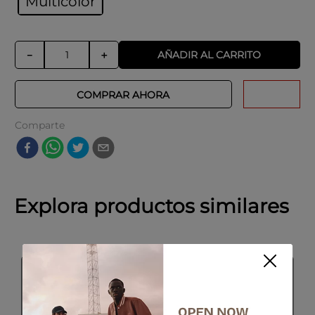
Multicolor
AÑADIR AL CARRITO
－
＋
COMPRAR AHORA
Comparte
Explora productos similares