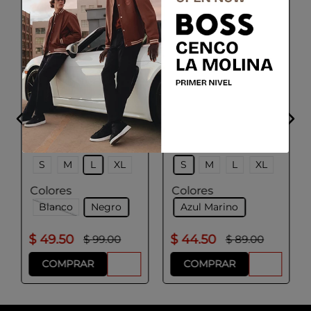
BOSS
HUGO
Paquete de tres
Paquete de tres
calzoncillos slip de
camisetas interiores
algodón elástico con
de algodón
logos en la cintura
Talla
Talla
S
M
L
XL
S
M
L
XL
Colores
Colores
Blanco
Negro
Azul Marino
$
49
.
50
$
44
.
50
$
99
.
00
$
89
.
00
COMPRAR
COMPRAR