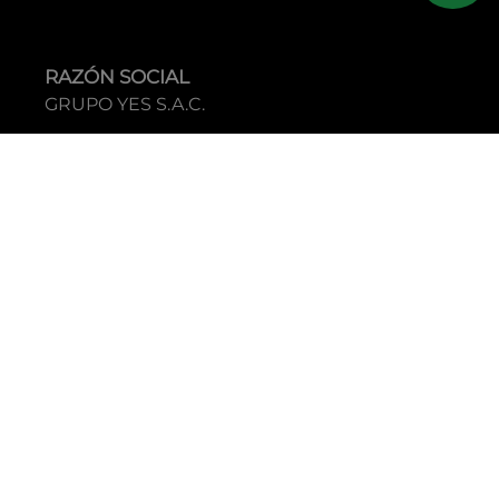
RAZÓN SOCIAL
GRUPO YES S.A.C.
RUC
20338395290
TIENDAS
C.C Jockey Plaza
Av. Javier Prado Este 4200 - Santiago de Surco
Boulevard El Bosque
Av Daniel Hernandez 297 - San Isidro