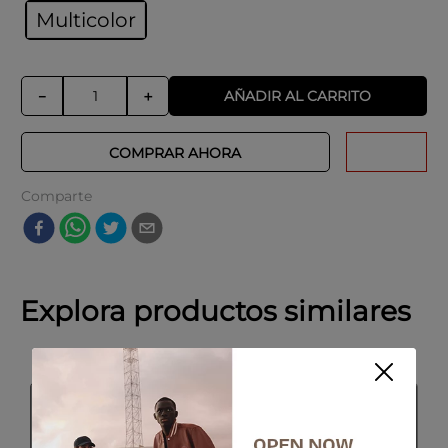
Multicolor
AÑADIR AL CARRITO
－
＋
COMPRAR AHORA
Comparte
Explora productos similares
SALE