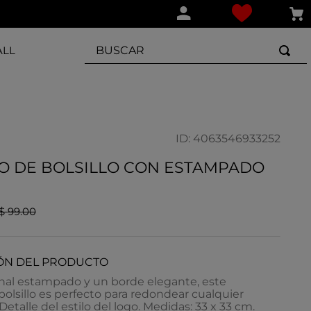
BUSCAR
ALL
ID
:
4063546933252
O DE BOLSILLO CON ESTAMPADO
$
99
.
00
ÓN DEL PRODUCTO
inal estampado y un borde elegante, este
olsillo es perfecto para redondear cualquier
Detalle del estilo del logo. Medidas: 33 x 33 cm.