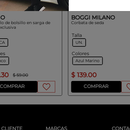
GO
BOGGI MILANO
o de bolsillo en sarga de
Corbata de seda
xclusiva
Talla
CA
UN.
res
Colores
nco
Azul Marino
.
30
$
139
.
00
$
59
.
00
COMPRAR
COMPRAR
 CLIENTE
MARCAS
CONTA