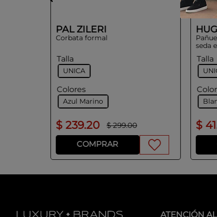
PAL ZILERI
HU
Corbata formal
Pañuel
seda e
Talla
Talla
UNICA
UNI
Colores
Colo
Azul Marino
Bla
$
239
.
20
$
41
$
299
.
00
COMPRAR
ATENCIÓN AL