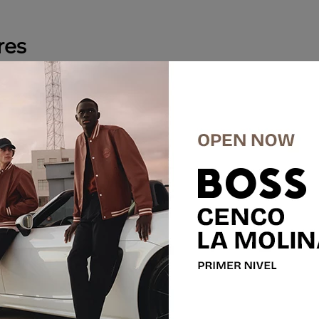
res
%