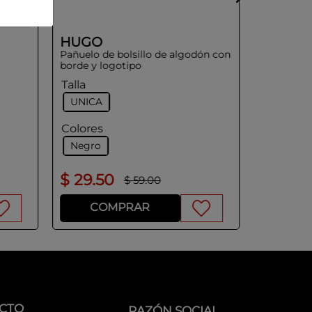
HUGO
Pañuelo de bolsillo de algodón con
borde y logotipo
Talla
UNICA
Colores
Negro
$
29
.
50
$
49
.
5
$
59
.
00
COMPRAR
CO
CTO
RAZÓN SOCIAL