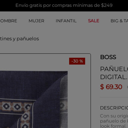
Envío gratis por compras mínimas de $249
HOMBRE
MUJER
INFANTIL
SALE
BIG & T
tines y pañuelos
BOSS
-
30 %
PAÑUEL
DIGITAL.
$
69
.
30
DESCRIPCI
Con su orig
pañuelo de b
look formal. 