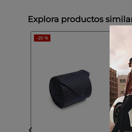
Explora productos simila
-
20 %
-
30 
ica