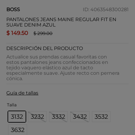
BOSS
ID
:
4063548300281
PANTALONES JEANS MAINE REGULAR FIT EN
SUAVE DENIM AZUL
$
149
.
50
$
299
.
00
DESCRIPCIÓN DEL PRODUCTO
Actualice sus prendas casual favoritas con
estos pantalones jeans confeccionados en
tejido vaquero elástico azul de tacto
especialmente suave. Ajuste recto con pernera
cónica.
Guía de tallas
Talla
3132
3232
3332
3432
3532
3632