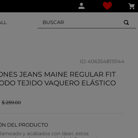
BUSCAR
ALL
ID
:
4063548115144
NES JEANS MAINE REGULAR FIT
ODO TEJIDO VAQUERO ELÁSTICO
$
259
.
00
ÓN DEL PRODUCTO
flameado y acabados con láser, estos