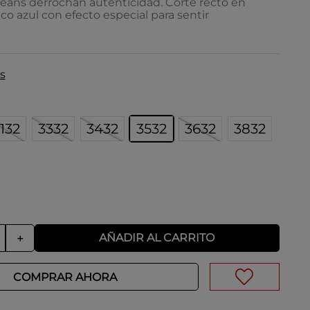
jeans derrochan autenticidad. Corte recto en
co azul con efecto especial para sentir
s
132
3332
3432
3532
3632
3832
AÑADIR AL CARRITO
＋
COMPRAR AHORA