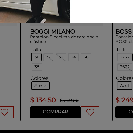
BOGGI MILANO
BOSS
Pantalón 5 pockets de terciopelo
Pantalo
elástico
BOSS de
estamp
Talla
Talla
31
32
33
34
36
3232
38
3632
Colores
Colore
Arena
Azul
$
134
.
50
$
24
$
269
.
00
COMPRAR
C