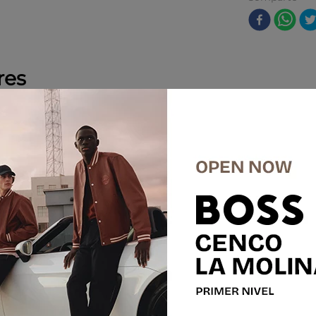
res
-
50 %
-
50 %