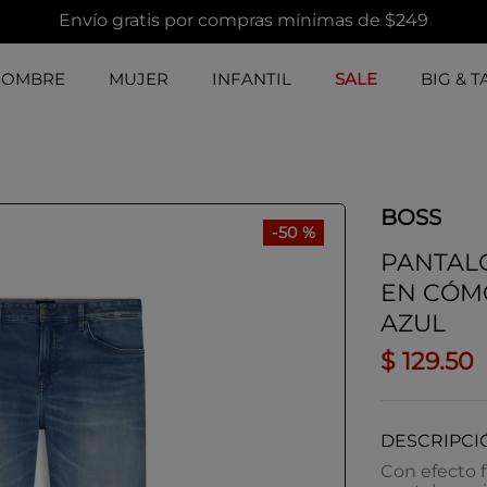
Envío gratis por compras mínimas de $249
HOMBRE
MUJER
INFANTIL
SALE
BIG & T
BOSS
-
50 %
PANTALO
EN CÓM
AZUL
$
129
.
50
DESCRIPCI
Con efecto 