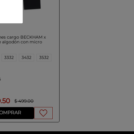
nes cargo BECKHAM x
 algodón con micro
ado
3332
3432
3532
s
9
.
50
$
499
.
00
OMPRAR