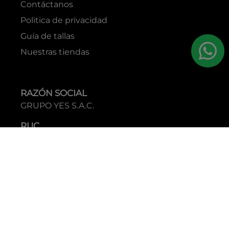
Contáctanos
Politica de privacidad
Guía de tallas
Nuestras tiendas
RAZÓN SOCIAL
GRUPO YES S.A.C.
RUC
20338395290
TIENDAS
C.C Jockey Plaza
Av. Javier Prado Este 4200 - Santiago de Surco
Boulevard El Bosque
Av Daniel Hernandez 297 - San Isidro