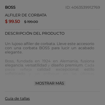
BOSS
ID
:
4063539912769
ALFILER DE CORBATA
$
99
.
50
$
199
.
00
DESCRIPCIÓN DEL PRODUCTO
Un lujoso alfiler de corbata. Lleve este accesorio
con una corbata BOSS para lucir un acabado
elegante.
Boss, fundada en 1924 en Alemania, fusiona
elegancia
,
versatilidad
y
diseño premium
. Cada
pieza refleja
calidad excepcional
,
estilo
sofisticado
y un enfoque en las últimas
tendencias de la moda
. Perfecta para quienes
buscan
ropa de lujo
,
accesorios modernos
y
MOSTRAR MÁS
detalles únicos
. Destaca con Boss y lleva tu
estilo al siguiente nivel con piezas
exclusivas
.
Guía de tallas