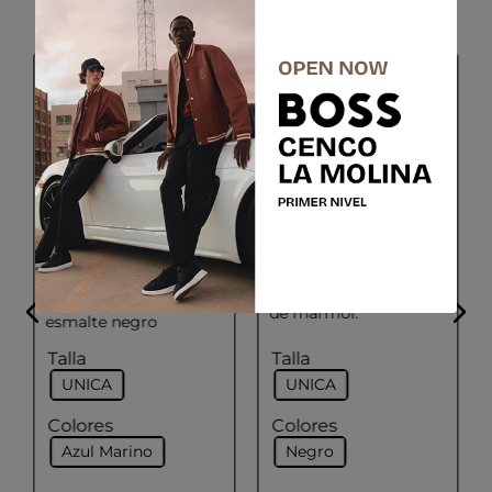
BOSS
BOSS
Gemelos redondos
Gemelos con apliques
con aplique de
de mármol.
esmalte negro
Talla
Talla
UNICA
UNICA
Colores
Colores
Azul Marino
Negro