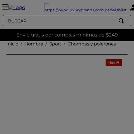
Buscar
Envío gratis por compras mínimas de $249
Hombre
Sport
Chompas y polerones
-
55 %