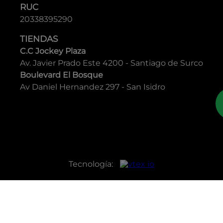
RUC
20338395290
TIENDAS
C.C Jockey Plaza
Av. Javier Prado Este 4200 - Santiago de Surco
Boulevard El Bosque
Av Daniel Hernandez 297 - San Isidro
Tecnología: