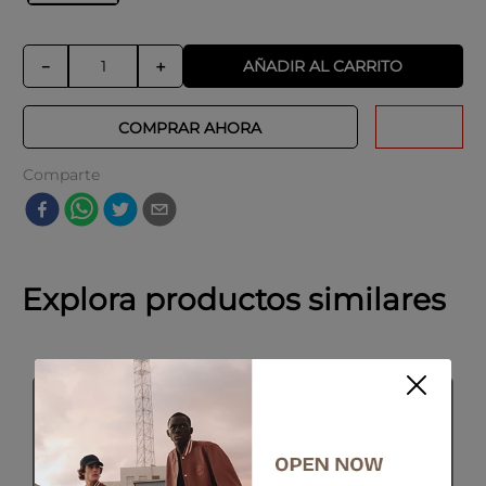
AÑADIR AL CARRITO
－
＋
COMPRAR AHORA
Comparte
Explora productos similares