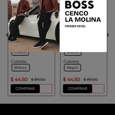
BOSS
HUGO
Gorra de sarga de
algodón con
Gorra con forro polar
monograma Doble B
con logo bordado
bordado
Talla
Talla
ONESI
UNICA
Colores
Colores
Blanco
Negro
$
44
.
50
$
44
.
50
$
89
.
00
$
89
.
00
COMPRAR
COMPRAR