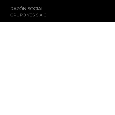
RAZÓN SOCIAL
GRUPO YES S.A.C.
RUC
20338395290
TIENDAS
C.C Jockey Plaza
Av. Javier Prado Este 4200 - Santiago de Surco
Boulevard El Bosque
Av Daniel Hernandez 297 - San Isidro
Tecnología: