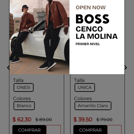
+20% cupón:
FIFA20
BOSS
BOSS
Gorra de sarga de
Gorra en sarga
algodón con
brillante con logo e
monograma Doble B
insignia de bandera
bordado
nacional
Talla
Talla
ONESI
UNICA
Colores
Colores
Blanco
Amarillo Claro
$
62
.
30
$
39
.
50
$
89
.
00
$
79
.
00
COMPRAR
COMPRAR