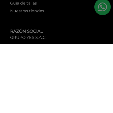
Guía de tallas
Nuestras tiendas
RAZÓN SOCIAL
GRUPO YES S.A.C.
RUC
20338395290
TIENDAS
C.C Jockey Plaza
Av. Javier Prado Este 4200 - Santiago de Surco
Boulevard El Bosque
Av Daniel Hernandez 297 - San Isidro