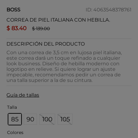
BOSS
ID
:
4063548378761
CORREA DE PIEL ITALIANA CON HEBILLA.
$
83
.
40
$
139
.
00
DESCRIPCIÓN DEL PRODUCTO
Con una correa de 3,5 cm en lujosa piel italiana,
este correa dará un toque refinado a cualquier
look business. Diseño de hebilla moderno con
logotipo en relieve. Si quiere lograr un ajuste
impecable, recomendamos pedir un correa de
una talla superior a la de su cintura.
Guía de tallas
Talla
85
90
100
105
Colores