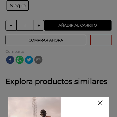
Negro
AÑADIR AL CARRITO
－
＋
COMPRAR AHORA
Comparte
Explora productos similares
SALE