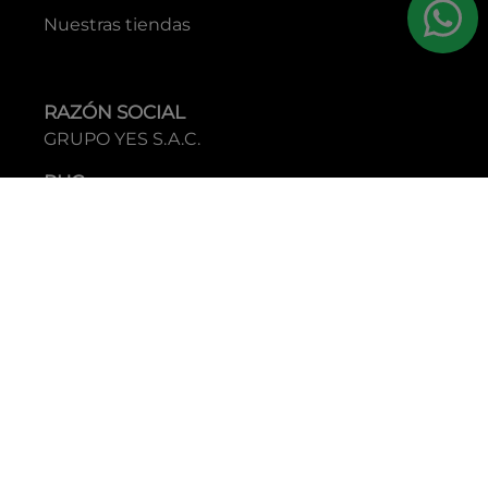
Nuestras tiendas
RAZÓN SOCIAL
GRUPO YES S.A.C.
RUC
20338395290
TIENDAS
C.C Jockey Plaza
Av. Javier Prado Este 4200 - Santiago de Surco
Boulevard El Bosque
Av Daniel Hernandez 297 - San Isidro