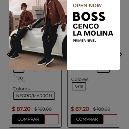
ADOLFO DOMINGUEZ
ADOLFO DOMINGUEZ
Correa Formal
Cinturón piel logo
Hombre
grabado hombre
Negro/Marrón
Talla
Talla
85
90
95
90
95
100
100
Colores
Gris
Colores
NEGRO/MARRÓN
$
87
.
20
$
87
.
20
$
109
.
00
$
109
.
00
COMPRAR
COMPRAR