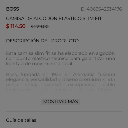
BOSS
ID
:
4063542334176
CAMISA DE ALGODÓN ELÁSTICO SLIM FIT
$
114
.
50
$
229
.
00
DESCRIPCIÓN DEL PRODUCTO
Esta camisa slim fit se ha elaborado en algodón
con punto elástico técnico para garantizar una
libertad de movimiento total.
Boss, fundada en 1924 en Alemania, fusiona
elegancia
,
versatilidad
y
diseño premium
. Cada
pieza refleja
calidad excepcional
,
estilo
sofisticado
y un enfoque en las últimas
tendencias de la moda
. Perfecta para quienes
buscan
ropa de lujo
,
accesorios modernos
y
MOSTRAR MÁS
detalles únicos
. Destaca con Boss y lleva tu
estilo al siguiente nivel con piezas
exclusivas
.
Guía de tallas