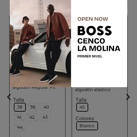
BOGGI MILANO
BOSS
Camisa de corte
Camisa de sarga de
regular en popelina de
algodón Regular Fit
algodón elástico
Talla
Talla
38
39
40
45
41
42
43
Colores
Blanco
44