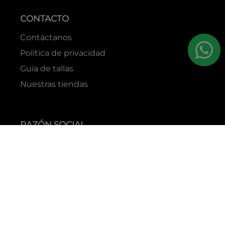
CONTACTO
Contáctanos
Politica de privacidad
Guía de tallas
Nuestras tiendas
RAZÓN SOCIAL
GRUPO YES S.A.C.
RUC
20338395290
TIENDAS
C.C Jockey Plaza
Av. Javier Prado Este 4200 - Santiago de Surco