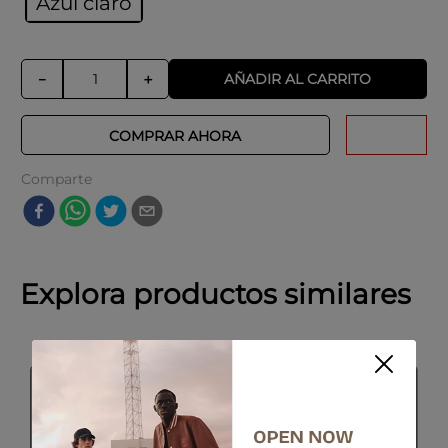
Azul claro
AÑADIR AL CARRITO
－
＋
COMPRAR AHORA
Comparte
Explora productos similares
SALE