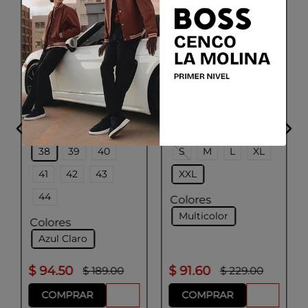
BOGGI MILANO
HUGO
Camisa de algodón a
Camisa slim fit con
rayas Regular Fit
estampado
Talla
Talla
38
39
40
S
M
L
XL
41
42
43
XXL
44
Colores
Multicolor
Colores
Azul Claro
$
94
.
50
$
91
.
60
$
189
.
00
$
229
.
00
COMPRAR
COMPRAR