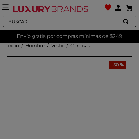
Buscar
Envío gratis por compras mínimas de $249
Hombre
Vestir
Camisas
-
50 %