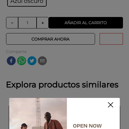
Azul oscuro
AÑADIR AL CARRITO
－
＋
COMPRAR AHORA
Comparte
Explora productos similares