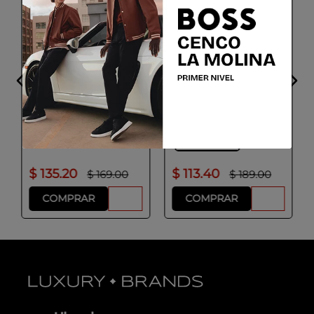
ADOLFO DOMINGUEZ
BOGGI MILANO
Camisa Hombre Color
Camisa de sarga de
Natural
algodón Regular Fit
Talla
Talla
S
M
L
XL
38
39
40
41
42
43
Colores
Natural
44
Colores
Azul Claro
$
135
.
20
$
113
.
40
$
169
.
00
$
189
.
00
COMPRAR
COMPRAR