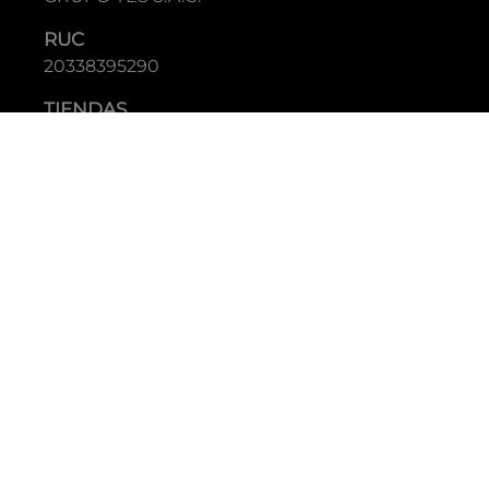
Guía de tallas
Nuestras tiendas
RAZÓN SOCIAL
GRUPO YES S.A.C.
RUC
20338395290
TIENDAS
C.C Jockey Plaza
Av. Javier Prado Este 4200 - Santiago de Surco
Boulevard El Bosque
Av Daniel Hernandez 297 - San Isidro