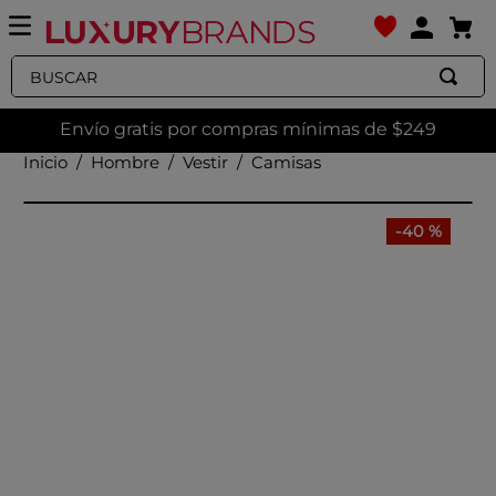
Buscar
Envío gratis por compras mínimas de $249
Hombre
Vestir
Camisas
-
40 %