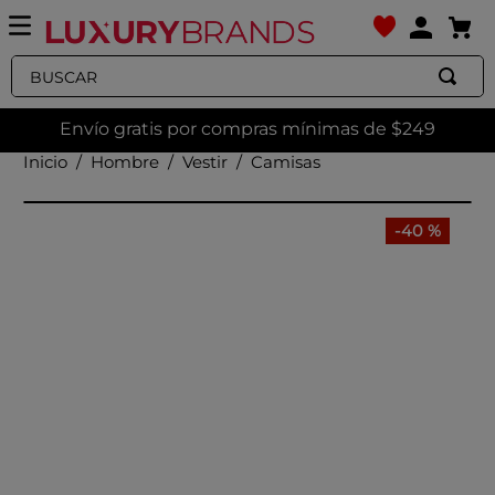
Buscar
Envío gratis por compras mínimas de $249
Hombre
Vestir
Camisas
-
40 %