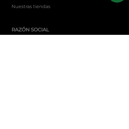
Nuestras tiendas
RAZÓN SOCIAL
GRUPO YES S.A.C.
RUC
20338395290
TIENDAS
C.C Jockey Plaza
Av. Javier Prado Este 4200 - Santiago de Surco
Boulevard El Bosque
Av Daniel Hernandez 297 - San Isidro