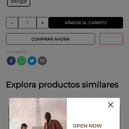
Beige
AÑADIR AL CARRITO
－
＋
COMPRAR AHORA
Comparte
Explora productos similares
-
50 %