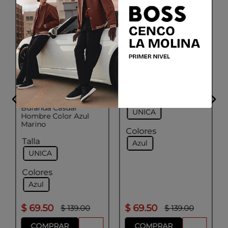
ADOLFO DOMINGUEZ
Bufanda Casual
Hombre Color Azul
Rayas
ADOLFO DOMINGUEZ
Talla
Bufanda Casual
UNICA
Hombre Color Azul
Marino
Colores
Talla
Azul
UNICA
Colores
Azul
$
69
.
50
$
69
.
50
$
139
.
00
$
139
.
00
COMPRAR
COMPRAR