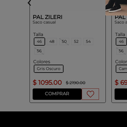
PAL ZILERI
PAL 
Saco casual
Saco 
Talla
Talla
46
48
50
52
54
46
56
56
Colores
Colo
Gris Oscuro
Cam
$
1095
.
00
$
6
$
2190
.
00
COMPRAR