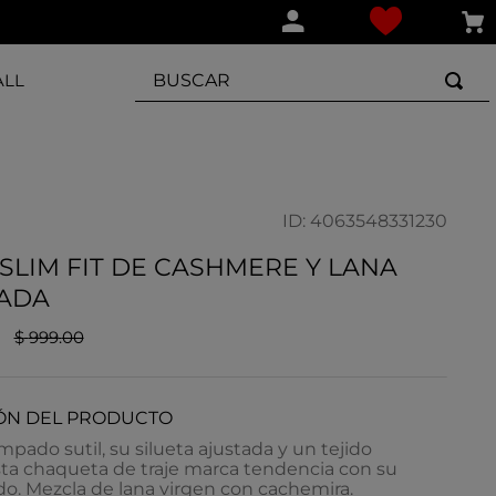
BUSCAR
ALL
ID
:
4063548331230
SLIM FIT DE CASHMERE Y LANA
ADA
$
999
.
00
ÓN DEL PRODUCTO
pado sutil, su silueta ajustada y un tejido
sta chaqueta de traje marca tendencia con su
ado. Mezcla de lana virgen con cachemira.