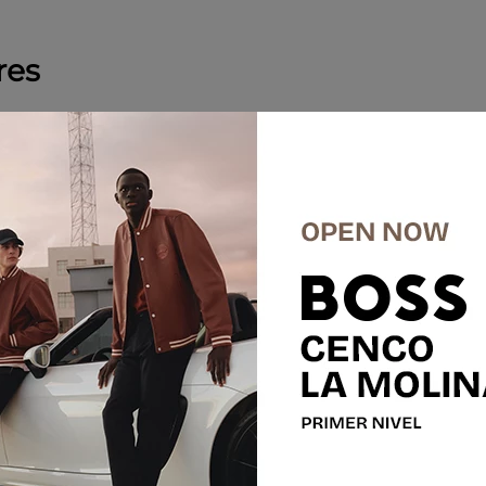
res
%
-
55 %