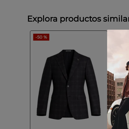
Explora productos simila
-
50 %
-
50 
e regular
60