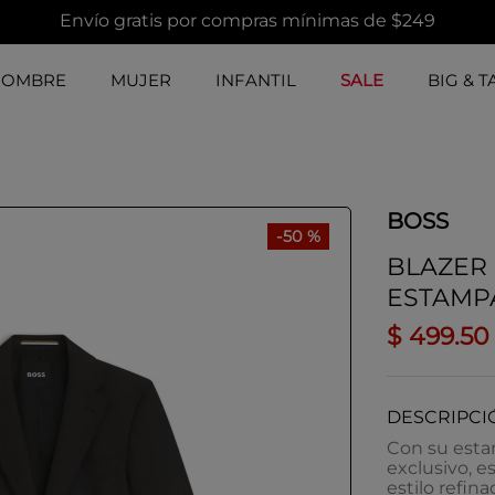
Envío gratis por compras mínimas de $249
HOMBRE
MUJER
INFANTIL
SALE
BIG & T
BOSS
-
50 %
BLAZER 
ESTAMP
$
499
.
50
DESCRIPCI
Con su estam
exclusivo, e
estilo refin