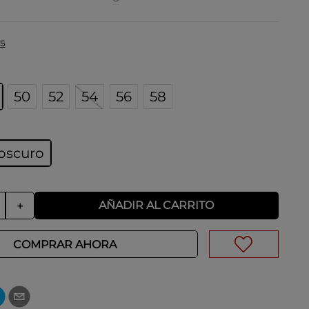
s
50
52
54
56
58
oscuro
AÑADIR AL CARRITO
＋
COMPRAR AHORA