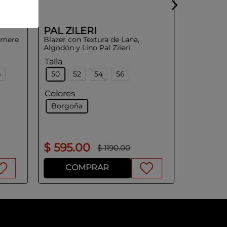
PAL ZILERI
shmere
Blazer con Textura de Lana,
Algodón y Lino Pal Zileri
Talla
4
50
52
54
56
Colores
Borgoña
$
595
.
00
$
645
.
$
1190
.
00
COMPRAR
CO