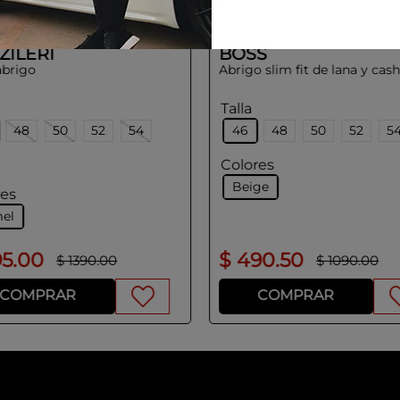
ZILERI
BOSS
abrigo
Abrigo slim fit de lana y ca
Talla
48
50
52
54
46
48
50
52
5
Colores
Beige
res
el
95
.
00
$
490
.
50
$
1390
.
00
$
1090
.
00
COMPRAR
COMPRAR