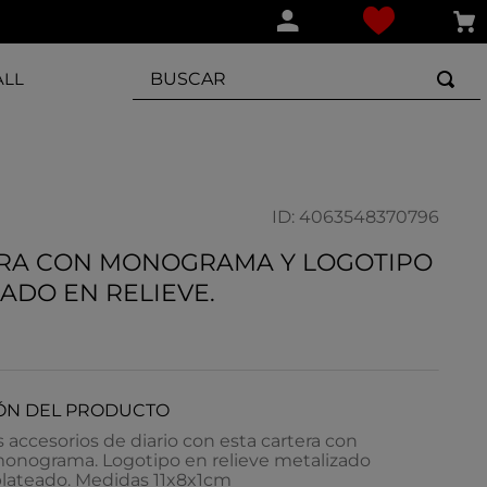
BUSCAR
ALL
ID
:
4063548370796
ERA CON MONOGRAMA Y LOGOTIPO
ADO EN RELIEVE.
ÓN DEL PRODUCTO
s accesorios de diario con esta cartera con
onograma. Logotipo en relieve metalizado
plateado. Medidas 11x8x1cm