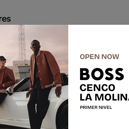
res
%
-
50 %
SALE