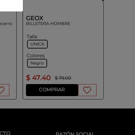
GEOX
ecerro
BILLETERA HOMBRE
Talla
UNICA
Colores
Negro
$
47
.
40
$
49
.
5
$
79
.
00
COMPRAR
CO
CTO
RAZÓN SOCIAL