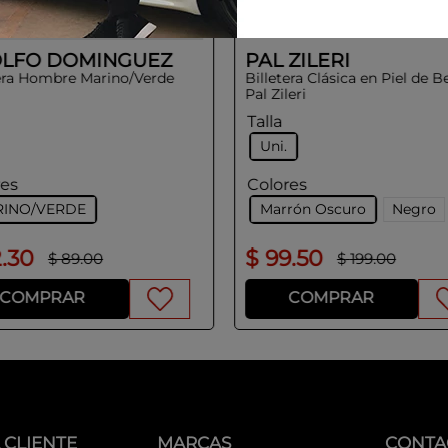
LFO DOMINGUEZ
PAL ZILERI
tera Hombre Marino/Verde
Billetera Clásica en Piel de B
Pal Zileri
Talla
Uni.
res
Colores
INO/VERDE
Marrón Oscuro
Negro
2
.
30
$
99
.
50
$
89
.
00
$
199
.
00
COMPRAR
COMPRAR
 CLIENTE
MARCAS
CONTA