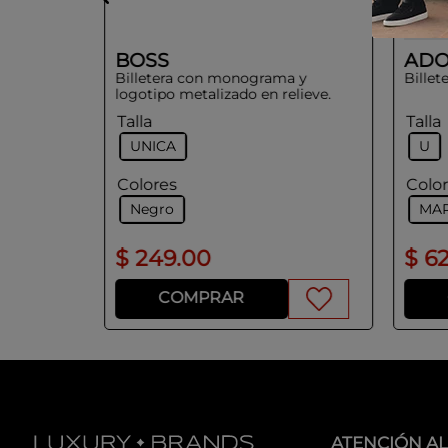
BOSS
ADO
Billetera con monograma y
Bille
logotipo metalizado en relieve.
Talla
Talla
UNICA
U
Colores
Colo
Negro
MAR
$
249
.
00
$
6
COMPRAR
ATENCIÓN AL