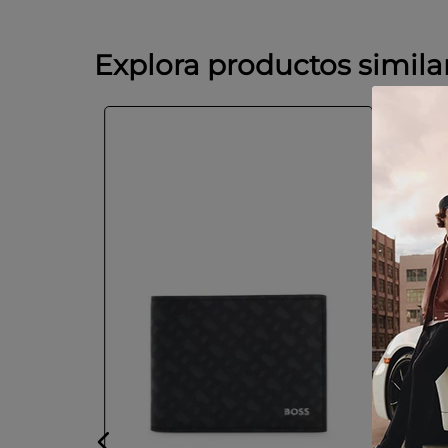
Explora productos simila
-
30 
 de napa