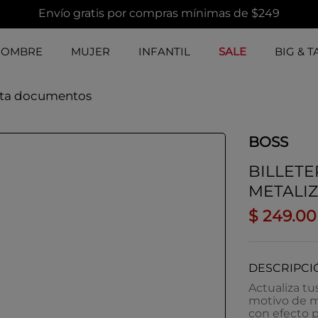
Envío gratis por compras mínimas de $249
HOMBRE
MUJER
INFANTIL
SALE
BIG & T
orta documentos
BOSS
BILLET
METALIZ
$
249
.
00
DESCRIPCI
Actualiza tu
motivo de m
con efecto 