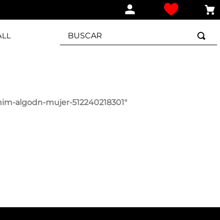
BUSCAR
ALL
im-algodn-mujer-512240218301
"