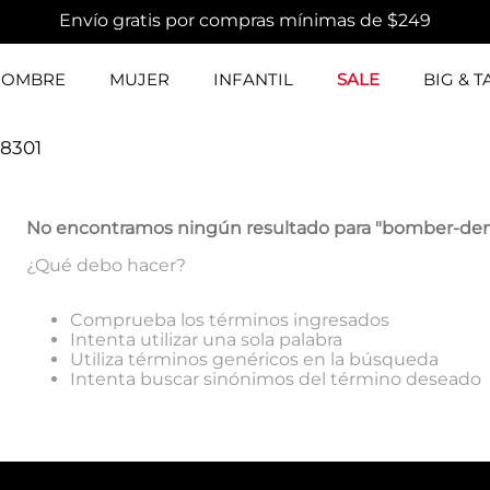
Envío gratis por compras mínimas de $249
HOMBRE
MUJER
INFANTIL
SALE
BIG & T
8301
No encontramos ningún resultado para "
bomber-den
¿Qué debo hacer?
Comprueba los términos ingresados
Intenta utilizar una sola palabra
Utiliza términos genéricos en la búsqueda
Intenta buscar sinónimos del término deseado