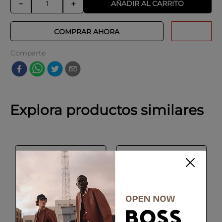
AÑADIR AL CARRITO
－
＋
COMPRAR AHORA
Comparte
Explora productos similares
SALE
SALE