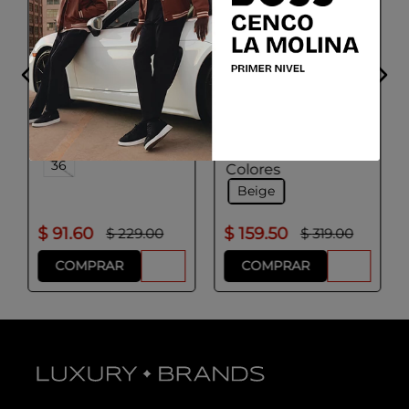
HUGO
BOSS
Hugo - Shorts chinos
Bañador en tejido de
slim fit de tejido de
secado rápido
gabardina
Talla
Talla
30
32
34
S
M
L
36
Colores
Beige
$
91
.
60
$
159
.
50
$
229
.
00
$
319
.
00
COMPRAR
COMPRAR