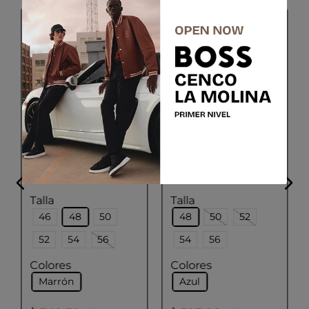
SALE
HUGO
PAL ZILERI
Blazer con Textura de
Blazer extra slim fit de
Lana, Algodón y Lino
paño de espiga
Pal Zileri
Talla
Talla
46
48
50
48
50
52
52
54
56
54
56
Colores
Colores
Marrón
Azul