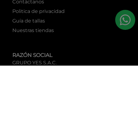
Contáctanos
Politica de privacidad
Guía de tallas
Nuestras tiendas
RAZÓN SOCIAL
GRUPO YES S.A.C.
RUC
20338395290
TIENDAS
C.C Jockey Plaza
Av. Javier Prado Este 4200 - Santiago de Surco
Boulevard El Bosque
Av Daniel Hernandez 297 - San Isidro