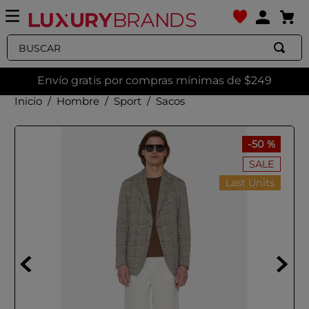
Buscar
Envío gratis por compras mínimas de $249
Hombre
Sport
Sacos
-
50 %
SALE
Last Units