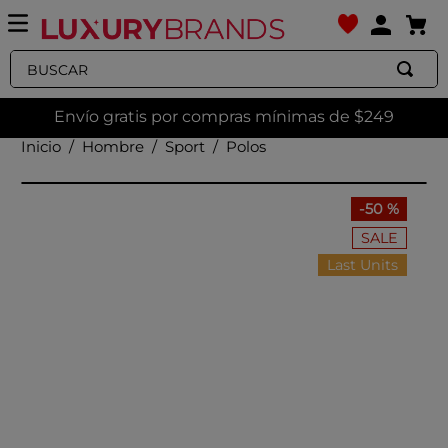
Buscar
Envío gratis por compras mínimas de $249
Hombre
Sport
Polos
-
50 %
SALE
Last Units